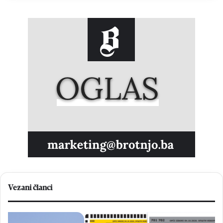
Vezani članci
O
B