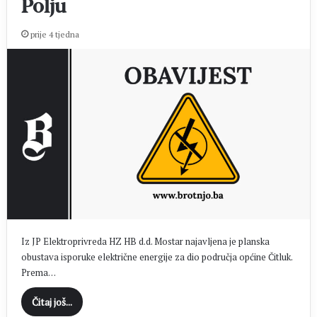
Polju
prije 4 tjedna
Iz JP Elektroprivreda HZ HB d.d. Mostar najavljena je planska
obustava isporuke električne energije za dio područja općine Čitluk.
Prema…
Čitaj još...