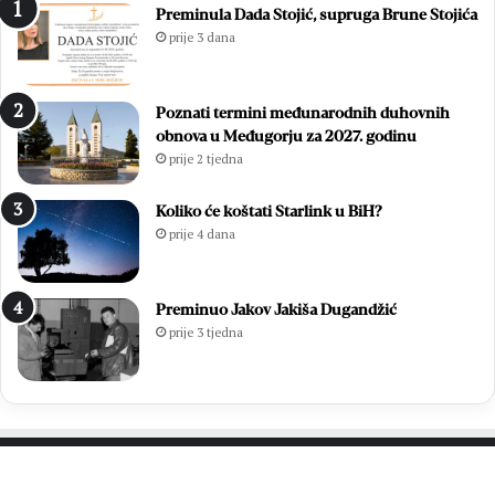
m
i
Preminula Dada Stojić, supruga Brune Stojića
i
f
prije 3 dana
z
e
b
s
o
t
Poznati termini međunarodnih duhovnih
r
u
obnova u Međugorju za 2027. godinu
i
:
prije 2 tjedna
m
K
a
r
2
i
Koliko će koštati Starlink u BiH?
0
s
prije 4 dana
2
t
6
j
.
e
Preminuo Jakov Jakiša Dugandžić
:
j
prije 3 tjedna
O
e
t
d
i
i
s
n
a
i
k
i
p
z