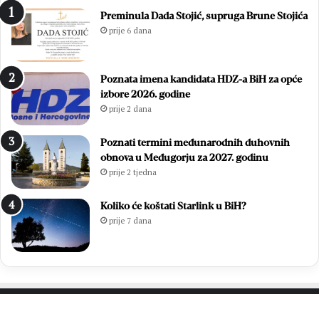
n
d
Preminula Dada Stojić, supruga Brune Stojića
a
e
prije 6 dana
z
:
a
E
v
m
Poznata imena kandidata HDZ-a BiH za opće
j
i
izbore 2026. godine
e
l
prije 2 dana
t
i
n
e
o
S
Poznati termini međunarodnih duhovnih
m
t
obnova u Međugorju za 2027. godinu
B
o
prije 2 tjedna
i
j
l
i
Koliko će koštati Starlink u BiH?
i
ć
prije 7 dana
ć
i
a
L
g
j
r
u
o
b
b
i