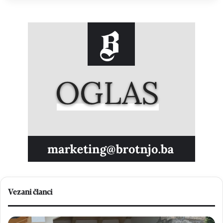
Vezani članci
B
H