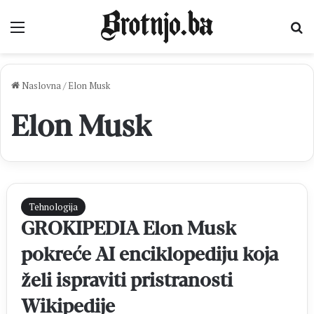
Izbornik
Pr
Naslovna
/
Elon Musk
Elon Musk
Tehnologija
GROKIPEDIA Elon Musk
pokreće AI enciklopediju koja
želi ispraviti pristranosti
Wikipedije