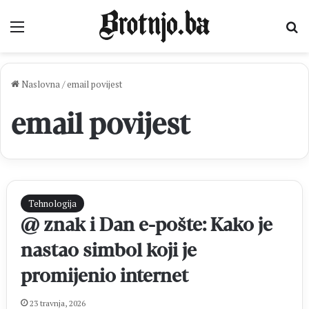
Izbornik
Pr
Naslovna
/
email povijest
email povijest
Tehnologija
@ znak i Dan e-pošte: Kako je
nastao simbol koji je
promijenio internet
23 travnja, 2026