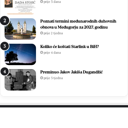
prije 3 dana
a
z
v
b
i
o
Poznati termini međunarodnih duhovnih
o
r
obnova u Međugorju za 2027. godinu
z
i
prije 2 tjedna
a
m
v
a
r
2
Koliko će koštati Starlink u BiH?
š
0
prije 4 dana
n
2
u
6
m
.
Preminuo Jakov Jakiša Dugandžić
i
:
prije 3 tjedna
s
O
u
t
3
i
7
s
.
a
M
k
l
p
PROČITAJTE JOŠ…
a
r