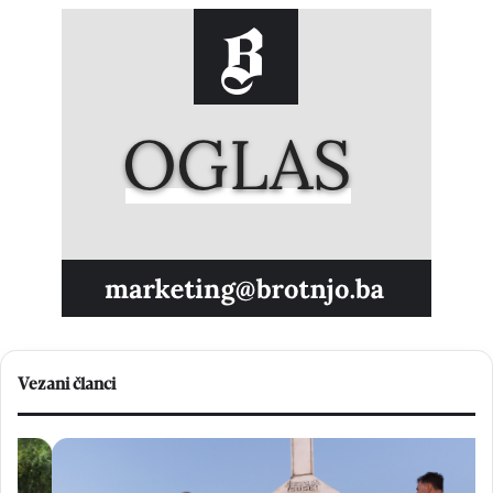
Vezani članci
F
O
r
v