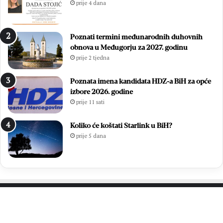
prije 4 dana
o
u
:
ć
Z
a
Poznati termini međunarodnih duhovnih
v
m
obnova u Međugorju za 2027. godinu
o
l
prije 2 tjedna
n
a
i
d
m
i
Poznata imena kandidata HDZ-a BiH za opće
i
h
izbore 2026. godine
r
,
prije 11 sati
Ć
v
a
i
Koliko će koštati Starlink u BiH?
v
š
prije 5 dana
a
e
r
o
p
d
o
7
n
0
o
0
v
s
PROČITAJTE JOŠ…
n
v