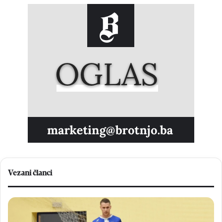
Vezani članci
V
N
e
a