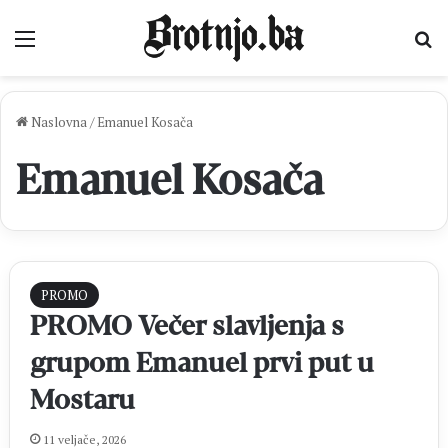
Izbornik
Pr
Naslovna
/
Emanuel Kosača
Emanuel Kosača
PROMO
PROMO Večer slavljenja s
grupom Emanuel prvi put u
Mostaru
11 veljače, 2026