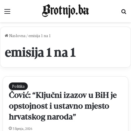
Izbornik
Pr
Naslovna
/
emisija 1 na 1
emisija 1 na 1
Politika
Čović: “Ključni izazov u BiH je
opstojnost i ustavno mjesto
hrvatskog naroda”
3 lipnja, 2026