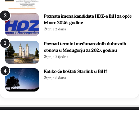
D
i
a
z
Poznata imena kandidata HDZ-a BiH za opće
n
b
izbore 2026. godine
B
o
prije 2 dana
l
r
i
i
z
l
Poznati termini međunarodnih duhovnih
a
i
obnova u Međugorju za 2027. godinu
n
f
prije 2 tjedna
a
i
c
n
Koliko će koštati Starlink u BiH?
a
a
prije 6 dana
l
e
M
N
L
M
Z
PROČITAJTE JOŠ…
o
p