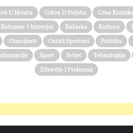
kva U Hrvata
Crkva U Svijetu
Crna Kronik
Kolumne I Intervjui
Košarka
Kultura
Obavijesti
Ostali Sportovi
Politika
nformacije
Sport
Svijet
Tehnologija
Zdravlje I Prehrana