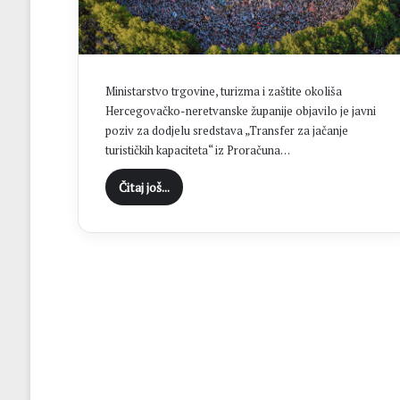
t
a
k
u
M
Ministarstvo trgovine, turizma i zaštite okoliša
N
Hercegovačko-neretvanske županije objavilo je javni
K
poziv za dodjelu sredstava „Transfer za jačanje
B
turističkih kapaciteta“ iz Proračuna…
r
o
Čitaj još...
t
n
j
o
:
Z
v
o
n
i
m