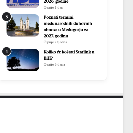
a
i
2026. godine
n
f
prije 1 dan
a
i
Poznati termini
c
n
međunarodnih duhovnih
a
a
obnova u Međugorju za
l
2027. godinu
e
prije 2 tjedna
M
N
Koliko će koštati Starlink u
L
BiH?
M
prije 6 dana
Z
o
p
ć
i
n
e
Č
i
t
l