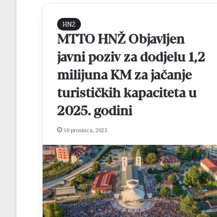
HNŽ
MTTO HNŽ Objavljen
javni poziv za dodjelu 1,2
milijuna KM za jačanje
turističkih kapaciteta u
2025. godini
V
e
l
10 prosinca, 2025
i
k
i
prije 1 dan
p
Veliki povratak
o
Zvonimir Ćavar
v
poznatom dresu
r
a