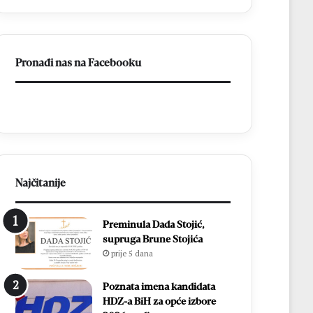
p
c
r
i
o
D
s
o
Pronađi nas na Facebooku
l
n
a
j
v
i
l
H
j
a
e
m
n
z
1
i
8
ć
Najčitanije
.
i
D
i
Preminula Dada Stojić,
a
z
supruga Brune Stojića
n
b
prije 5 dana
B
o
l
r
i
i
Poznata imena kandidata
z
l
HDZ-a BiH za opće izbore