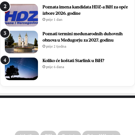
a
z
Poznata imena kandidata HDZ-a BiH za opće
n
b
izbore 2026. godine
B
o
prije 1 dan
l
r
i
i
z
l
Poznati termini međunarodnih duhovnih
a
i
obnova u Međugorju za 2027. godinu
n
f
prije 2 tjedna
a
i
c
n
Koliko će koštati Starlink u BiH?
a
a
prije 6 dana
l
e
M
N
L
M
Z
PROČITAJTE JOŠ…
o
p
ć
i