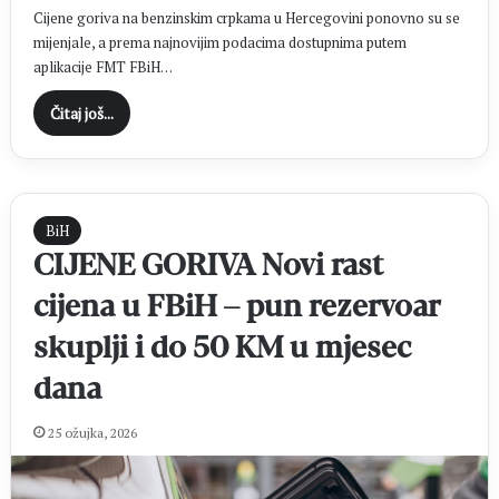
Cijene goriva na benzinskim crpkama u Hercegovini ponovno su se
mijenjale, a prema najnovijim podacima dostupnima putem
aplikacije FMT FBiH…
Čitaj još...
BiH
CIJENE GORIVA Novi rast
cijena u FBiH – pun rezervoar
skuplji i do 50 KM u mjesec
dana
25 ožujka, 2026