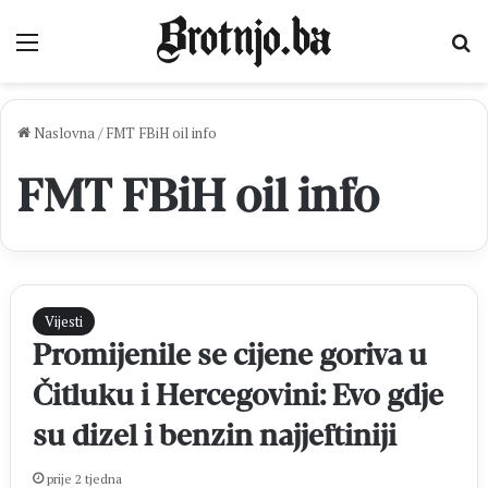
Izbornik
Pr
Naslovna
/
FMT FBiH oil info
FMT FBiH oil info
Vijesti
Promijenile se cijene goriva u
Čitluku i Hercegovini: Evo gdje
su dizel i benzin najjeftiniji
prije 2 tjedna