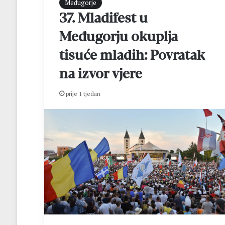
Međugorje
u
h
37. Mladifest u
k
u
–
Međugorju okuplja
B
tisuće mladih: Povratak
o
na izvor vjere
n
prije 1 tjedan
o
2
0
2
6