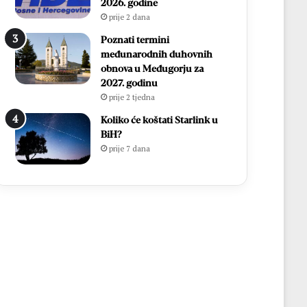
o
a
2026. godine
p
n
prije 2 dana
o
a
Poznati termini
b
c
međunarodnih duhovnih
j
a
obnova u Međugorju za
e
2027. godinu
d
prije 2 tjedna
n
i
Koliko će koštati Starlink u
č
BiH?
k
prije 7 dana
i
n
i
z