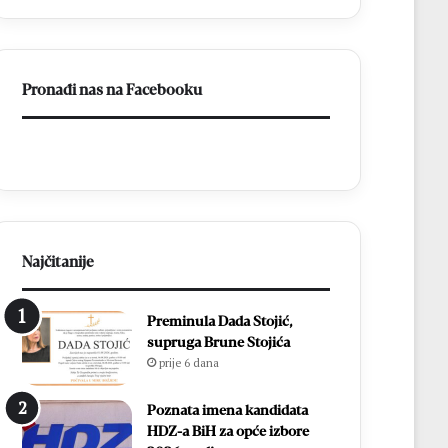
v
p
l
r
a
o
d
s
Pronađi nas na Facebooku
a
l
o
a
N
v
e
l
r
j
e
e
t
n
v
1
u
8
Najčitanije
i
.
n
D
Preminula Dada Stojić,
a
a
supruga Brune Stojića
s
n
prije 6 dana
t
B
a
l
v
i
Poznata imena kandidata
i
z
HDZ-a BiH za opće izbore