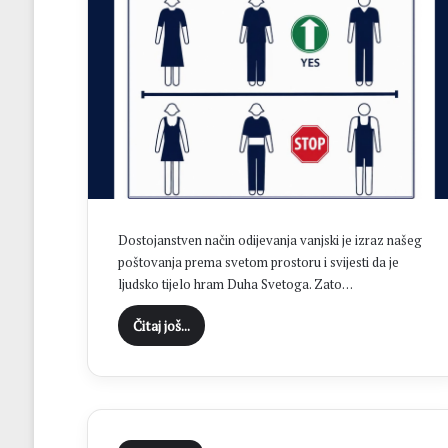
m
B
i
n
l
a
i
ć
e
a
M
g
N
r
L
o
M
b
Z
l
Dostojanstven način odijevanja vanjski je izraz našeg
o
j
poštovanja prema svetom prostoru i svijesti da je
p
u
ljudsko tijelo hram Duha Svetoga. Zato…
ć
u
C
Čitaj još...
n
r
e
n
Č
o
m
V
r