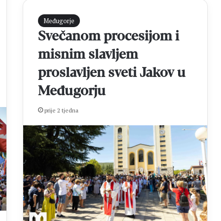
u
s
Međugorje
p
Svečanom procesijom i
j
e
misnim slavljem
š
proslavljen sveti Jakov u
n
e
Međugorju
u
Č
prije 2 tjedna
i
l
e
u