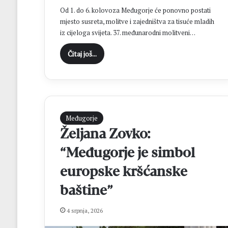
Od 1. do 6. kolovoza Međugorje će ponovno postati
mjesto susreta, molitve i zajedništva za tisuće mladih
iz cijeloga svijeta. 37. međunarodni molitveni…
Čitaj još...
Međugorje
Željana Zovko:
“Međugorje je simbol
europske kršćanske
baštine”
4 srpnja, 2026