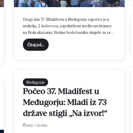
s
d
v
Drugi dan 37. Mladifesta u Međugorju započeo je u
i
nedjelju, 2. kolovoza, zajedničkom molitvom krunice
j
na Brdu ukazanja. Stotine hodočasnika okupile su se…
e
p
Čitaj još...
o
b
j
e
d
e
Međugorje
:
E
Počeo 37. Mladifest u
m
Međugorju: Mladi iz 73
i
l
države stigli „Na izvor!“
i
e
prije 1 tjedan
S