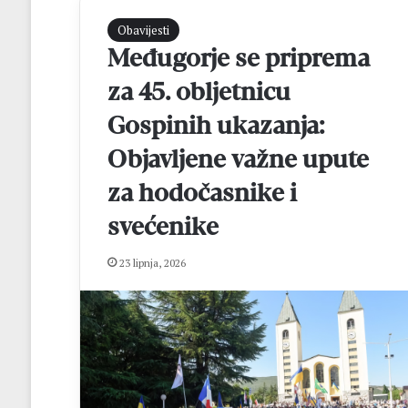
Obavijesti
Međugorje se priprema
za 45. obljetnicu
Gospinih ukazanja:
Objavljene važne upute
za hodočasnike i
svećenike
23 lipnja, 2026