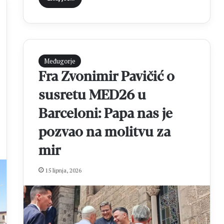
Međugorje
Fra Zvonimir Pavičić o
susretu MED26 u
Barceloni: Papa nas je
pozvao na molitvu za
mir
15 lipnja, 2026