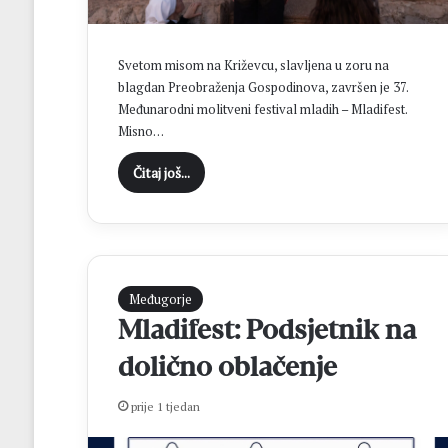
c
e
n
D
a
Svetom misom na Križevcu, slavljena u zoru na
o
k
blagdan Preobraženja Gospodinova, završen je 37.
n
a
Međunarodni molitveni festival mladih – Mladifest.
p
Misno…
e
H
l
Čitaj još...
a
i
m
c
z
a
n
ć
a
z
Međugorje
a
z
v
Mladifest: Podsjetnik na
b
j
dolično oblačenje
o
e
t
n
prije 1 tjedan
o