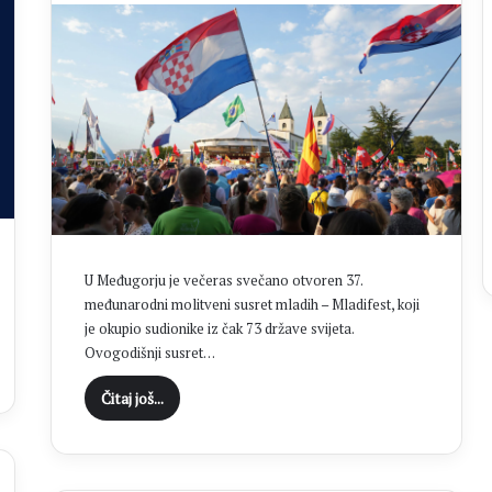
t
o
j
i
ć
i
L
j
u
b
i
c
a
U Međugorju je večeras svečano otvoren 37.
D
međunarodni molitveni susret mladih – Mladifest, koji
u
je okupio sudionike iz čak 73 države svijeta.
g
Ovogodišnji susret…
a
n
Čitaj još...
d
ž
i
ć