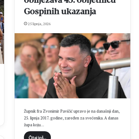
obilježava 45. obljetnicu
Gospinih ukazanja
25 lipnja, 2026
Župnik fra Zvonimir Pavičić upravo je na današnji dan,
25. lipnja 2017. godine, zaređen za svećenika. A danas
župa koju…
Čitaj još...