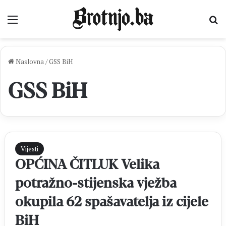
Izbornik
Pr
Naslovna
/
GSS BiH
GSS BiH
Vijesti
OPĆINA ČITLUK Velika
potražno-stijenska vježba
okupila 62 spašavatelja iz cijele
BiH