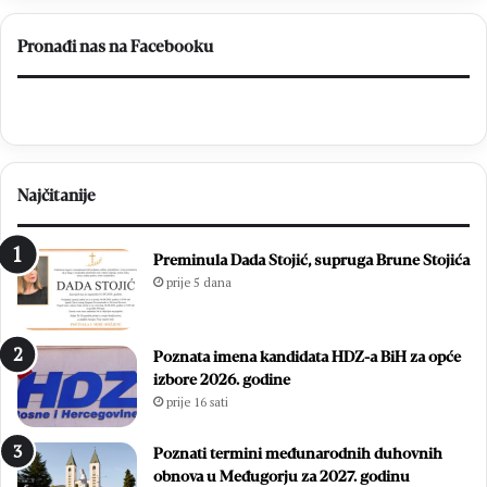
s
U
t
t
Pronađi nas na Facebooku
u
i
d
j
e
e
s
k
e
u
c
p
Najčitanije
i
r
t
i
i
j
Preminula Dada Stojić, supruga Brune Stojića
s
a
prije 5 dana
u
v
ć
e
a
z
Poznata imena kandidata HDZ-a BiH za opće
m
a
izbore 2026. godine
l
t
prije 16 sati
a
e
d
č
i
a
Poznati termini međunarodnih duhovnih
h
j
obnova u Međugorju za 2027. godinu