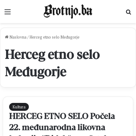
Izbornik
Pr
Naslovna
/
Herceg etno selo Međugorje
Herceg etno selo
Međugorje
Kultura
HERCEG ETNO SELO Počela
22. međunarodna likovna