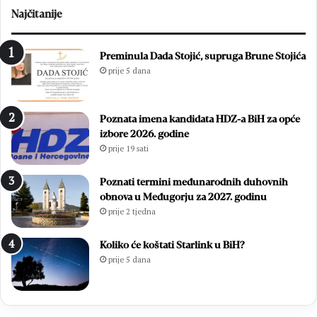
r
c
Najčitanije
o
i
t
t
n
i
Preminula Dada Stojić, supruga Brune Stojića
j
s
prije 5 dana
o
u
:
ć
Z
a
Poznata imena kandidata HDZ-a BiH za opće
v
m
izbore 2026. godine
o
l
prije 19 sati
n
a
i
d
m
i
Poznati termini međunarodnih duhovnih
i
h
obnova u Međugorju za 2027. godinu
r
,
prije 2 tjedna
Ć
v
a
i
Koliko će koštati Starlink u BiH?
v
š
prije 5 dana
a
e
r
o
p
d
o
7