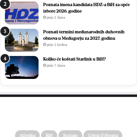
Poznata imena kandidata HDZ-a BiH za opće
i
s
izbore 2026. godine
l
t
prije 2 dana
i
a
e
v
S
i
Poznati termini međunarodnih duhovnih
t
o
obnova u Međugorju za 2027. godinu
o
p
prije 2 tjedna
j
o
i
b
Koliko će koštati Starlink u BiH?
ć
j
prije 7 dana
i
e
L
d
j
n
u
i
b
č
i
k
c
i
PROČITAJTE JOŠ…
a
n
D
i
u
z
g
Atletika
BiH
Brotnjo
Crkva U Hrvata