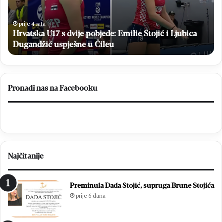
s
o
k
t
a
n
prije 4 sata
Hrvatska U17 s dvije pobjede: Emilie Stojić i Ljubica
U
j
1
Dugandžić uspješne u Čileu
o
7
s
s
v
d
l
v
a
Pronađi nas na Facebooku
i
d
j
a
e
o
p
N
o
e
b
r
Najčitanije
j
e
e
t
d
v
Preminula Dada Stojić, supruga Brune Stojića
e
u
prije 6 dana
:
i
E
n
m
a