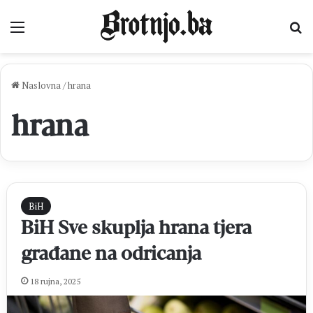
Izbornik
Pr
Naslovna
/
hrana
hrana
BiH
BiH Sve skuplja hrana tjera
građane na odricanja
18 rujna, 2025