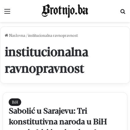
Izbornik
Pr
Naslovna
/
institucionalna ravnopravnost
institucionalna
ravnopravnost
BiH
Sabolić u Sarajevu: Tri
konstitutivna naroda u BiH