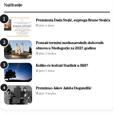
c
p
Najčitanije
i
r
t
i
i
j
Preminula Dada Stojić, supruga Brune Stojića
s
a
prije 4 dana
u
v
ć
e
a
z
Poznati termini međunarodnih duhovnih
m
a
obnova u Međugorju za 2027. godinu
l
t
prije 2 tjedna
a
e
d
č
i
a
Koliko će koštati Starlink u BiH?
h
j
prije 5 dana
,
s
v
o
i
m
Preminuo Jakov Jakiša Dugandžić
š
m
prije 3 tjedna
e
e
o
l
d
i
7
e