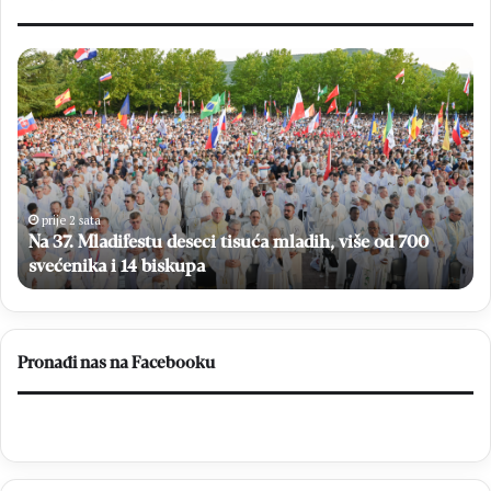
N
B
a
L
3
A
7
Ž
.
E
M
n
l
o
a
l
prije 2 sata
Na 37. Mladifestu deseci tisuća mladih, više od 700
d
o
i
svećenika i 14 biskupa
g
f
y
e
:
s
U
t
t
Pronađi nas na Facebooku
u
i
d
j
e
e
s
k
e
u