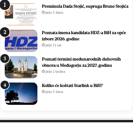
n
i
Preminula Dada Stojić, supruga Brune Stojića
j
s
prije 5 dana
o
u
:
ć
Z
a
Poznata imena kandidata HDZ-a BiH za opće
v
m
izbore 2026. godine
o
l
prije 21 sat
n
a
i
d
m
i
Poznati termini međunarodnih duhovnih
i
h
obnova u Međugorju za 2027. godinu
r
,
prije 2 tjedna
Ć
v
a
i
Koliko će koštati Starlink u BiH?
v
š
prije 5 dana
a
e
r
o
p
d
o
7
n
0
o
0