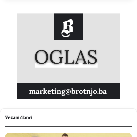
Vezani članci
V
N