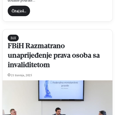
dodatne podrške…
Čitaj još...
BiH
FBiH Razmatrano
unaprijeđenje prava osoba sa
invaliditetom
21 travnja, 2025