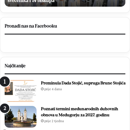
i
svećenika i 14 biskupa
g
f
y
e
:
s
U
t
t
Pronađi nas na Facebooku
u
i
d
j
e
e
s
k
e
u
c
p
Najčitanije
i
r
t
i
i
j
Preminula Dada Stojić, supruga Brune Stojića
s
a
prije 4 dana
u
v
ć
e
a
z
Poznati termini međunarodnih duhovnih
m
a
obnova u Međugorju za 2027. godinu
l
t
prije 2 tjedna
a
e
d
č