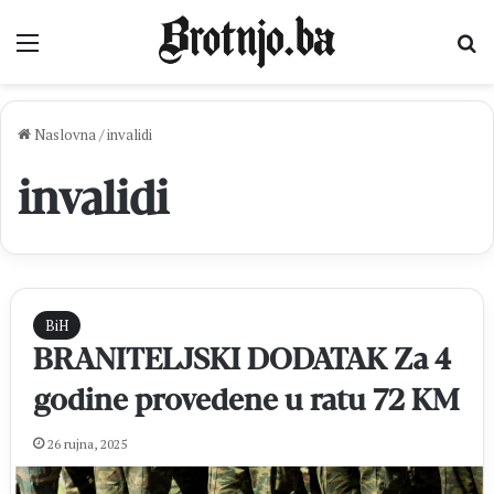
Izbornik
Pr
Naslovna
/
invalidi
invalidi
BiH
BRANITELJSKI DODATAK Za 4
godine provedene u ratu 72 KM
26 rujna, 2025