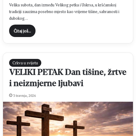
Velika subota, dan između Velikog petka i Uskrsa, u kršćanskoj
tradiciji zauzima posebno mjesto kao vrijeme tišine, sabranosti i
dubokog…
Čitaj još...
Crkva u svijetu
VELIKI PETAK Dan tišine, žrtve
i neizmjerne ljubavi
3 travnja, 2026