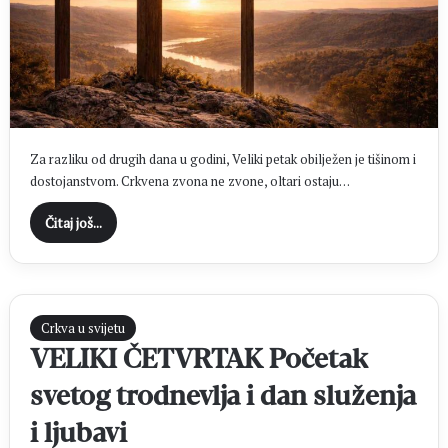
Za razliku od drugih dana u godini, Veliki petak obilježen je tišinom i
dostojanstvom. Crkvena zvona ne zvone, oltari ostaju…
Čitaj još...
Crkva u svijetu
VELIKI ČETVRTAK Početak
svetog trodnevlja i dan služenja
i ljubavi