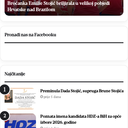
Z
Broćanka Emilie Stojić briljirala u velikoj pobjedi
E
v
m
Hrvatske nad Brazilom
r
i
a
l
t
i
a
e
k
Pronađi nas na Facebooku
S
u
t
M
o
N
j
K
i
B
ć
r
Najčitanije
b
o
r
t
i
n
Preminula Dada Stojić, supruga Brune Stojića
l
j
prije 5 dana
j
o
i
:
r
Z
Poznata imena kandidata HDZ-a BiH za opće
a
v
izbore 2026. godine
l
o