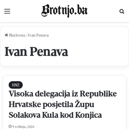
Izbornik
Pr
Naslovna
/
Ivan Penava
Ivan Penava
HNŽ
Visoka delegacija iz Republike
Hrvatske posjetila Župu
Solakova Kula kod Konjica
9 svibnja, 2026