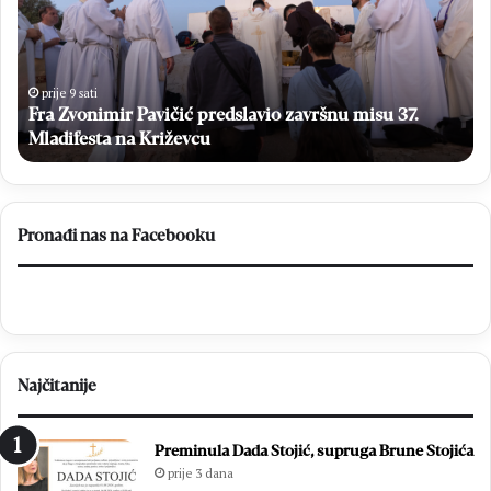
Z
k
v
o
o
ć
n
e
i
s
prije 9 sati
Fra Zvonimir Pavičić predslavio završnu misu 37.
m
e
i
Mladifesta na Križevcu
g
r
l
P
a
a
s
v
a
Pronađi nas na Facebooku
i
t
č
i
i
n
ć
a
p
O
r
p
Najčitanije
e
ć
d
i
s
m
Preminula Dada Stojić, supruga Brune Stojića
l
i
prije 3 dana
a
z