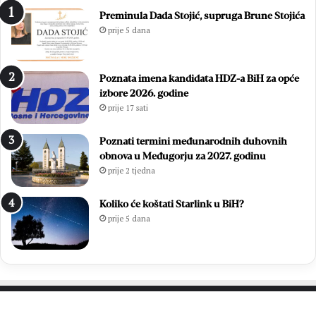
n
i
Preminula Dada Stojić, supruga Brune Stojića
j
s
prije 5 dana
o
u
:
ć
Z
a
Poznata imena kandidata HDZ-a BiH za opće
v
m
izbore 2026. godine
o
l
prije 17 sati
n
a
i
d
m
i
Poznati termini međunarodnih duhovnih
i
h
obnova u Međugorju za 2027. godinu
r
,
prije 2 tjedna
Ć
v
a
i
Koliko će koštati Starlink u BiH?
v
š
prije 5 dana
a
e
r
o
p
d
o
7
n
0
o
0