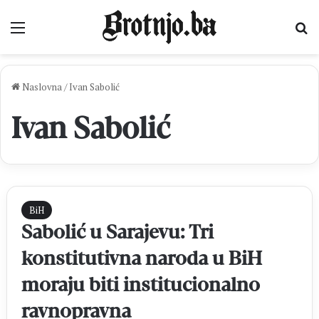
Izbornik
Pr
Naslovna
/
Ivan Sabolić
Ivan Sabolić
BiH
Sabolić u Sarajevu: Tri
konstitutivna naroda u BiH
moraju biti institucionalno
ravnopravna