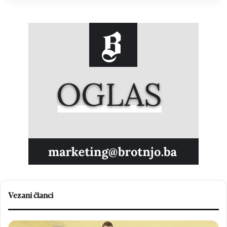
Vezani članci
V
N