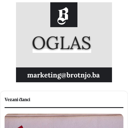
Vezani članci
P
V
o
e