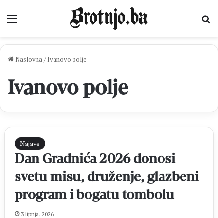
Izbornik
Pr
Naslovna
/
Ivanovo polje
Ivanovo polje
Najave
Dan Gradnića 2026 donosi
svetu misu, druženje, glazbeni
program i bogatu tombolu
3 lipnja, 2026