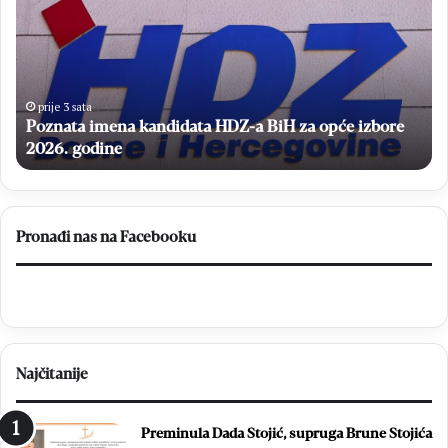
z
č
n
e
a
r
t
a
a
s
i
p
prije 3 sata
Poznata imena kandidata HDZ-a BiH za opće izbore
m
o
e
2026. godine
l
n
u
a
f
k
i
a
n
Pronađi nas na Facebooku
n
a
d
l
i
e
d
M
a
N
t
L
Najčitanije
a
M
H
Z
D
o
Preminula Dada Stojić, supruga Brune Stojića
Z
p