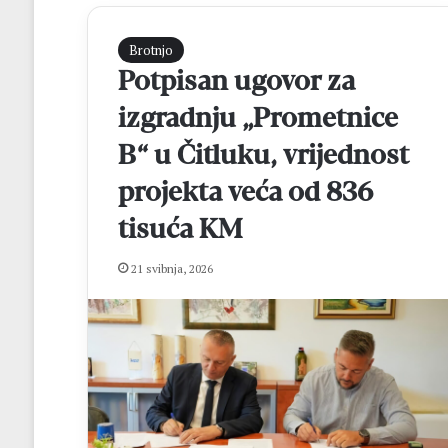
Brotnjo
Potpisan ugovor za
izgradnju „Prometnice
B“ u Čitluku, vrijednost
projekta veća od 836
tisuća KM
M
a
t
21 svibnja, 2026
e
j
R
prije 15 sati
o
Matej Rozić: “Cil
z
osvajanje lige i 
i
FBiH
ć
: