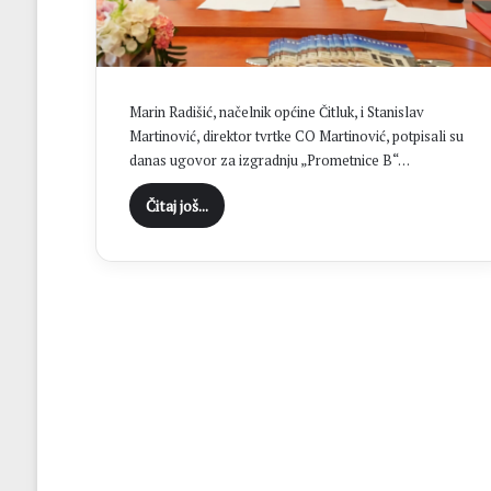
“
C
i
l
j
Marin Radišić, načelnik općine Čitluk, i Stanislav
B
Martinović, direktor tvrtke CO Martinović, potpisali su
r
danas ugovor za izgradnju „Prometnice B“…
o
t
Čitaj još...
n
j
a
j
e
o
s
v
a
j
a
n