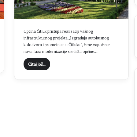
l
i
e
S
t
Općina Čitluk pristupa realizaciji važnog
o
infrastrukturnog projekta „Izgradnja autobusnog
j
kolodvora i prometnice u Čitluku“, čime započinje
i
nova faza modernizacije središta općine.…
ć
b
Čitaj još...
r
i
l
j
i
r
a
l
a
u
v