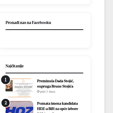
t
e
a
s
k
t
u
u
Pronađi nas na Facebooku
M
d
N
e
K
s
B
e
r
c
o
i
t
t
n
i
j
s
Najčitanije
o
u
:
ć
Preminula Dada Stojić,
Z
a
supruga Brune Stojića
v
m
prije 5 dana
o
l
n
a
i
d
Poznata imena kandidata
m
i
HDZ-a BiH za opće izbore