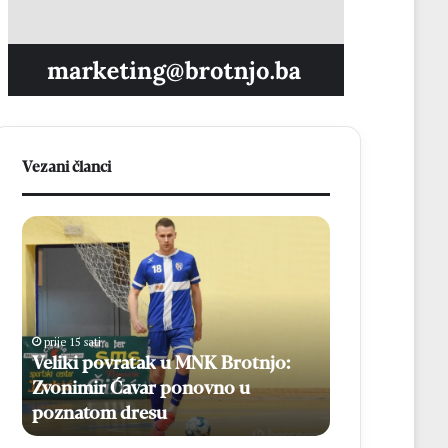
Vezani članci
V
N
e
a
l
3
i
7
k
.
i
M
prije 15 sati
prije 15 sati
p
l
Veliki povratak u MNK Brotnjo:
Na 37. Mladif
o
a
Zvonimir Ćavar ponovno u
mladih, više 
v
d
poznatom dresu
biskupa
r
i
a
f