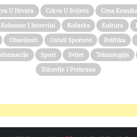
kva U Hrvata
Crkva U Svijetu
Crna Kronik
Kolumne I Intervjui
Košarka
Kultura
Obavijesti
Ostali Sportovi
Politika
nformacije
Sport
Svijet
Tehnologija
Zdravlje I Prehrana