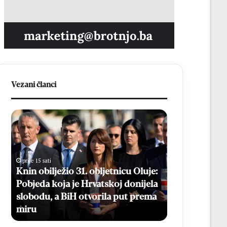
Vezani članci
K
B
n
e
i
s
n
p
o
l
prije 15 sati
b
a
Knin obilježio 31. obljetnicu Oluje:
prije 16 sati
i
t
Pobjeda koja je Hrvatskoj donijela
Besplatni ma
l
n
slobodu, a BiH otvorila put prema
Online prijav
j
i
miru
kolovoza
e
m
ž
a