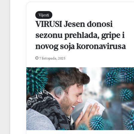
Vijesti
VIRUSI Jesen donosi
sezonu prehlada, gripe i
novog soja koronavirusa
7 listopada, 2025
H
N
K
B
r
o
t
prije 20 sati
n
HNK Brotnjo i H
j
Kupa NS HNŽ na
o
i