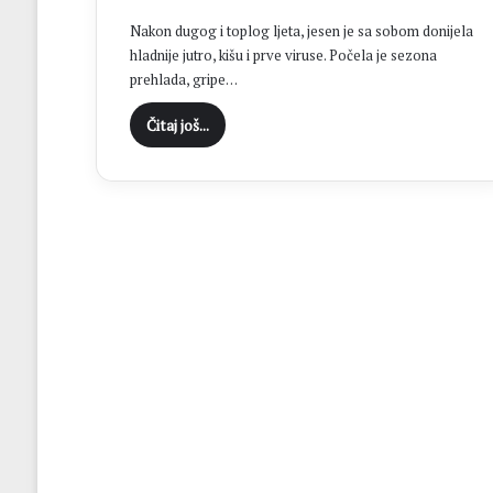
H
Nakon dugog i toplog ljeta, jesen je sa sobom donijela
N
hladnije jutro, kišu i prve viruse. Počela je sezona
K
prehlada, gripe…
S
t
Čitaj još...
o
l
a
c
u
f
i
n
a
l
u
K
u
p
a
N