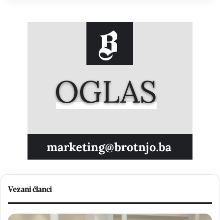
Vezani članci
U
K