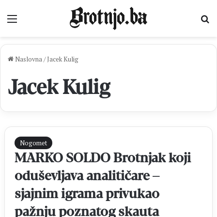
Izbornik
Pr
Naslovna
/
Jacek Kulig
Jacek Kulig
Nogomet
MARKO SOLDO Brotnjak koji
oduševljava analitičare –
sjajnim igrama privukao
pažnju poznatog skauta