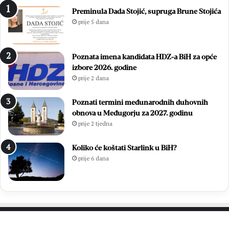
1
i
Preminula Dada Stojić, supruga Brune Stojića
8
ć
prije 5 dana
.
i
D
i
a
z
Poznata imena kandidata HDZ-a BiH za opće
n
b
izbore 2026. godine
B
o
prije 2 dana
l
r
i
i
z
l
Poznati termini međunarodnih duhovnih
a
i
obnova u Međugorju za 2027. godinu
n
f
prije 2 tjedna
a
i
c
n
Koliko će koštati Starlink u BiH?
a
a
prije 6 dana
l
e
M
N
L
M