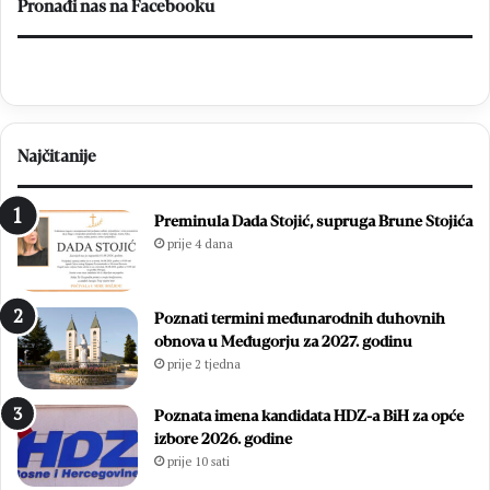
k
t
Pronađi nas na Facebooku
u
u
M
d
N
e
K
s
B
e
r
c
Najčitanije
o
i
t
t
n
i
Preminula Dada Stojić, supruga Brune Stojića
j
s
prije 4 dana
o
u
:
ć
Z
a
Poznati termini međunarodnih duhovnih
v
m
obnova u Međugorju za 2027. godinu
o
l
prije 2 tjedna
n
a
i
d
m
i
Poznata imena kandidata HDZ-a BiH za opće
i
h
izbore 2026. godine
r
,
prije 10 sati
Ć
v