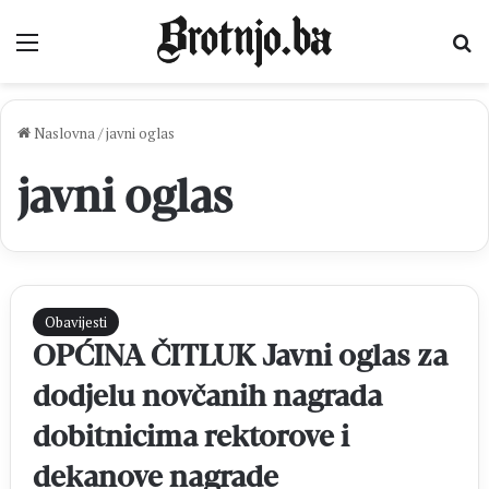
Izbornik
Pr
Naslovna
/
javni oglas
javni oglas
Obavijesti
OPĆINA ČITLUK Javni oglas za
dodjelu novčanih nagrada
dobitnicima rektorove i
dekanove nagrade