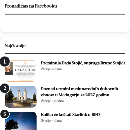
v
a
Pronađi nas na Facebooku
i
t
č
i
i
n
ć
a
p
O
r
p
Najčitanije
e
ć
d
i
s
m
Preminula Dada Stojić, supruga Brune Stojića
l
i
prije 4 dana
a
z
v
b
i
o
Poznati termini međunarodnih duhovnih
o
r
obnova u Međugorju za 2027. godinu
z
i
prije 2 tjedna
a
m
v
a
r
2
Koliko će koštati Starlink u BiH?
š
0
prije 4 dana
n
2