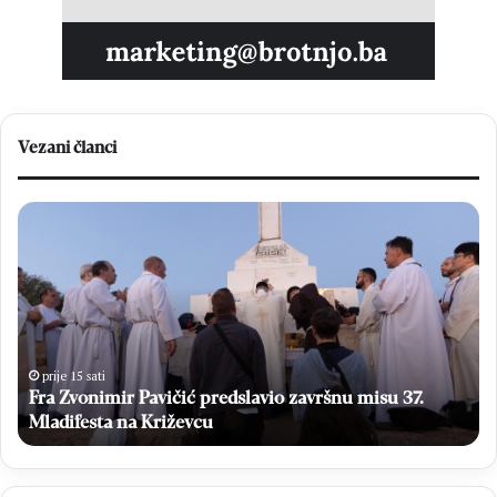
Vezani članci
F
O
r
v
a
a
Z
k
v
o
o
ć
n
e
i
s
prije 15 sati
Fra Zvonimir Pavičić predslavio završnu misu 37.
m
e
i
Mladifesta na Križevcu
g
r
l
P
a
a
s