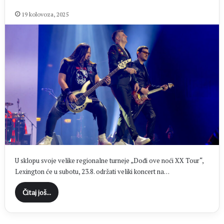
19 kolovoza, 2025
U sklopu svoje velike regionalne turneje „Dođi ove noći XX Tour“,
Lexington će u subotu, 23.8. održati veliki koncert na…
Čitaj još...