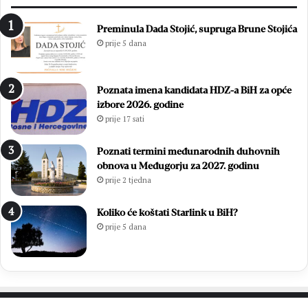
t
t
n
i
Preminula Dada Stojić, supruga Brune Stojića
j
s
prije 5 dana
o
u
:
ć
Z
a
Poznata imena kandidata HDZ-a BiH za opće
v
m
izbore 2026. godine
o
l
prije 17 sati
n
a
i
d
m
i
Poznati termini međunarodnih duhovnih
i
h
obnova u Međugorju za 2027. godinu
r
,
prije 2 tjedna
Ć
v
a
i
Koliko će koštati Starlink u BiH?
v
š
prije 5 dana
a
e
r
o
p
d
o
7
n
0