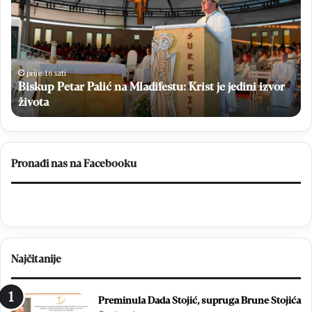
k
n
u
o
p
b
P
i
e
l
prije 16 sati
Biskup Petar Palić na Mladifestu: Krist je jedini izvor
t
j
a
života
e
r
ž
P
i
a
o
l
3
Pronađi nas na Facebooku
i
1
ć
.
n
o
a
b
M
l
l
j
Najčitanije
a
e
d
t
i
n
Preminula Dada Stojić, supruga Brune Stojića
f
i