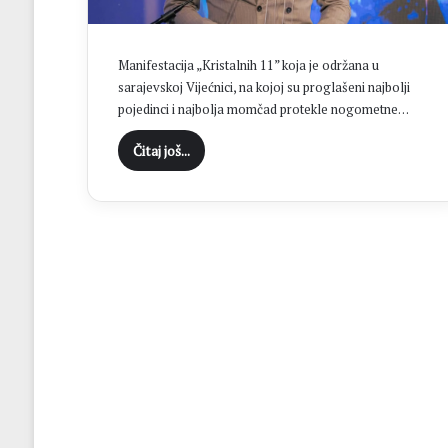
c
i
D
Manifestacija „Kristalnih 11” koja je održana u
o
sarajevskoj Vijećnici, na kojoj su proglašeni najbolji
n
pojedinci i najbolja momčad protekle nogometne…
j
i
Čitaj još...
H
a
m
z
i
ć
i
i
z
b
o
r
i
l