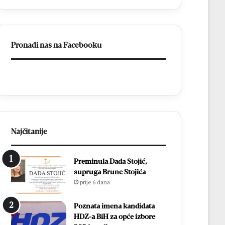
s
v
d
l
v
a
i
d
Pronađi nas na Facebooku
j
a
e
o
p
N
o
e
b
r
j
e
e
t
d
v
e
u
Najčitanije
:
i
E
n
Preminula Dada Stojić,
m
a
supruga Brune Stojića
i
s
prije 6 dana
l
t
i
a
e
v
Poznata imena kandidata
S
i
HDZ-a BiH za opće izbore