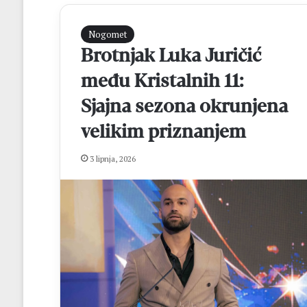
Nogomet
Brotnjak Luka Juričić
među Kristalnih 11:
Sjajna sezona okrunjena
velikim priznanjem
K
3 lipnja, 2026
r
e
h
i
n
prije 1 dan
G
Krehin Gradac i
r
izborili finale 
a
Čitluk – Brotnjo
d
a