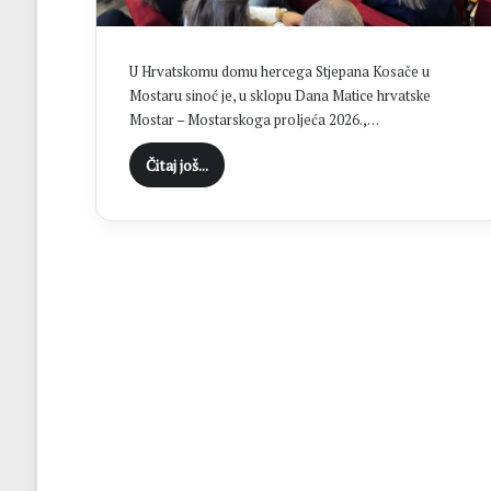
:
U
t
U Hrvatskomu domu hercega Stjepana Kosače u
i
Mostaru sinoć je, u sklopu Dana Matice hrvatske
j
Mostar – Mostarskoga proljeća 2026.,…
e
k
Čitaj još...
u
p
r
i
j
a
v
e
z
a
t
e
č
a