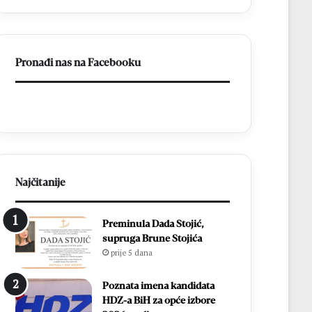
l
t
i
a
e
k
S
u
Pronađi nas na Facebooku
t
M
o
N
j
K
i
B
ć
r
b
o
r
t
i
n
l
j
Najčitanije
j
o
i
:
Preminula Dada Stojić,
r
Z
supruga Brune Stojića
a
v
prije 5 dana
l
o
a
n
u
i
Poznata imena kandidata
v
m
HDZ-a BiH za opće izbore