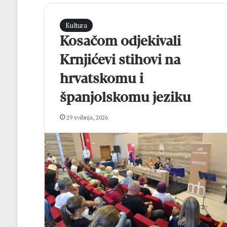
Kultura
Kosačom odjekivali
Krnjićevi stihovi na
hrvatskomu i
španjolskomu jeziku
B
29 svibnja, 2026
L
A
Ž
E
n
o
prije 21 sat
l
BLAŽ Enology: U 
o
tečaj sommelier
g
y