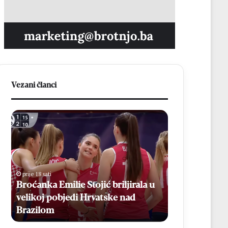
Vezani članci
B
V
r
e
o
l
ć
i
a
k
n
i
prije 18 sati
prije 21 sat
k
p
Broćanka Emilie Stojić briljirala u
Veliki povra
a
o
velikoj pobjedi Hrvatske nad
Zvonimir Ća
E
v
Brazilom
poznatom dr
m
r
i
a