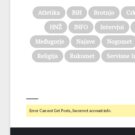
Atletika
BiH
Brotnjo
Cr
HNŽ
INFO
Intervjui
Međugorje
Najave
Nogomet
Religija
Rukomet
Servisne I
@on Twitter
Error Can not Get Posts, Incorrect account info.