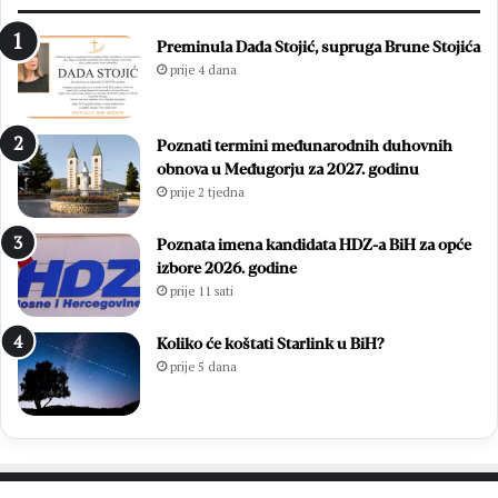
t
t
n
i
Preminula Dada Stojić, supruga Brune Stojića
j
s
prije 4 dana
o
u
:
ć
Z
a
Poznati termini međunarodnih duhovnih
v
m
obnova u Međugorju za 2027. godinu
o
l
prije 2 tjedna
n
a
i
d
m
i
Poznata imena kandidata HDZ-a BiH za opće
i
h
izbore 2026. godine
r
,
prije 11 sati
Ć
v
a
i
Koliko će koštati Starlink u BiH?
v
š
prije 5 dana
a
e
r
o
p
d
o
7
n
0