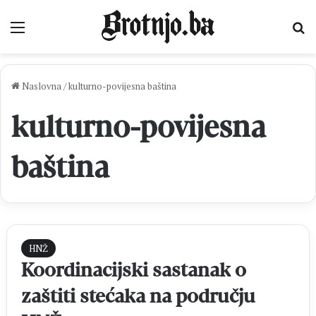
Izbornik
Pr
Naslovna
/
kulturno-povijesna baština
kulturno-povijesna
baština
HNŽ
Koordinacijski sastanak o
zaštiti stećaka na području