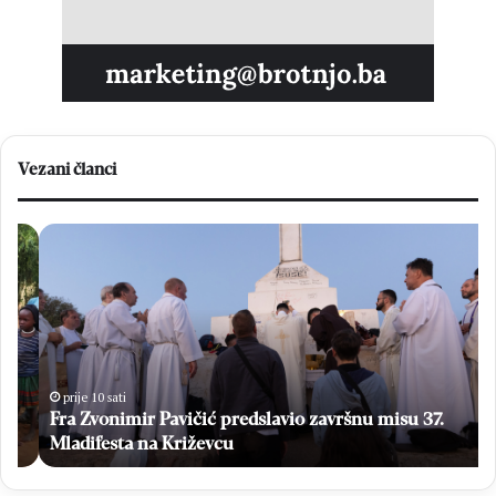
Vezani članci
F
O
r
v
a
a
Z
k
v
o
o
ć
n
e
i
s
prije 10 sati
Fra Zvonimir Pavičić predslavio završnu misu 37.
m
e
i
Mladifesta na Križevcu
g
r
l
P
a