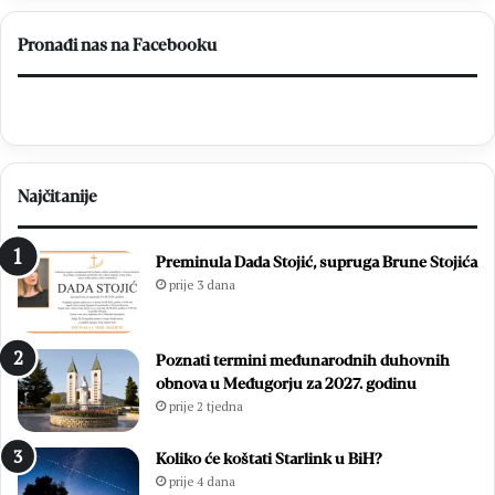
a
s
v
a
Pronađi nas na Facebooku
i
t
č
i
i
n
ć
a
p
O
r
p
Najčitanije
e
ć
d
i
s
m
Preminula Dada Stojić, supruga Brune Stojića
l
i
prije 3 dana
a
z
v
b
i
o
Poznati termini međunarodnih duhovnih
o
r
obnova u Međugorju za 2027. godinu
z
i
prije 2 tjedna
a
m
v
a
r
2
Koliko će koštati Starlink u BiH?
š
0
prije 4 dana