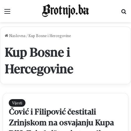
Izbornik
Pr
Naslovna
/
Kup Bosne i Hercegovine
Kup Bosne i
Hercegovine
Vijesti
Čović i Filipović čestitali
Zrinjskom na osvajanju Kupa