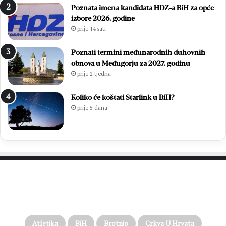
Poznata imena kandidata HDZ-a BiH za opće
v
m
izbore 2026. godine
o
l
prije 14 sati
n
a
i
d
m
i
Poznati termini međunarodnih duhovnih
i
h
obnova u Međugorju za 2027. godinu
r
,
prije 2 tjedna
Ć
v
a
i
Koliko će koštati Starlink u BiH?
v
š
prije 5 dana
a
e
r
o
p
d
o
7
n
0
o
0
v
s
PROČITAJTE JOŠ…
n
v
o
e
u
ć
p
e
Atletika
BiH
Brotnjo
Crkva U Hrvata