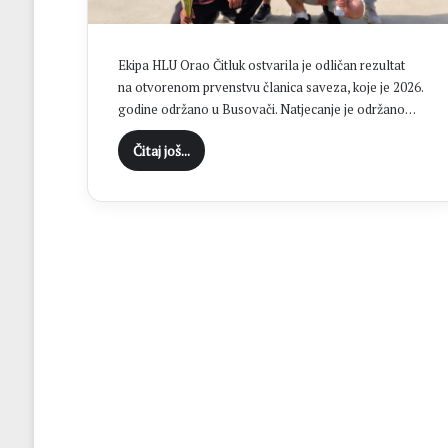
t
i
ć
Ekipa HLU Orao Čitluk ostvarila je odličan rezultat
j
na otvorenom prvenstvu članica saveza, koje je 2026.
e
godine održano u Busovači. Natjecanje je održano…
d
a
Čitaj još...
n
o
d
s
r
e
d
i
š
n
j
i
h
m