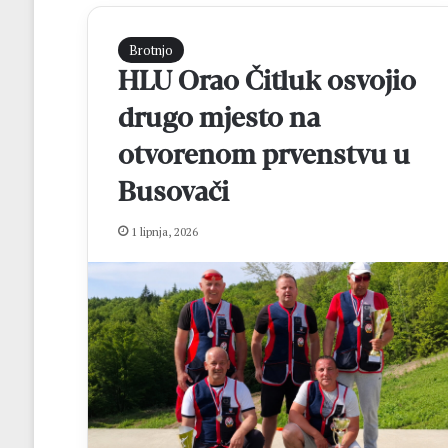
Brotnjo
HLU Orao Čitluk osvojio
drugo mjesto na
otvorenom prvenstvu u
Busovači
F
1 lipnja, 2026
r
a
D
i
d
prije 4 sata
a
Fra Didak Buntić
k
središnjih motiv
B
jeseni
u
n