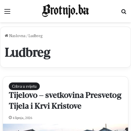
Izbornik
Pr
Naslovna
/
Ludbreg
Ludbreg
Crkva u svijetu
Tijelovo – svetkovina Presvetog
Tijela i Krvi Kristove
4 lipnja, 2026