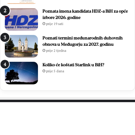
Z
a
Poznata imena kandidata HDZ-a BiH za opće
v
m
izbore 2026. godine
o
l
prije 19 sati
n
a
i
d
m
i
Poznati termini međunarodnih duhovnih
i
h
obnova u Međugorju za 2027. godinu
r
,
prije 2 tjedna
Ć
v
a
i
Koliko će koštati Starlink u BiH?
v
š
prije 5 dana
a
e
r
o
p
d
o
7
n
0
o
0
v
s
PROČITAJTE JOŠ…
n
v
o
e
u
ć