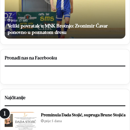
k
.
i
M
p
l
o
a
prije 15 sati
Veliki povratak u MNK Brotnjo: Zvonimir Ćavar
v
d
r
ponovno u poznatom dresu
i
a
f
t
e
a
s
k
t
Pronađi nas na Facebooku
u
u
M
d
N
e
K
s
B
e
r
c
Najčitanije
o
i
t
t
n
i
Preminula Dada Stojić, supruga Brune Stojića
j
s
prije 5 dana
o
u
:
ć