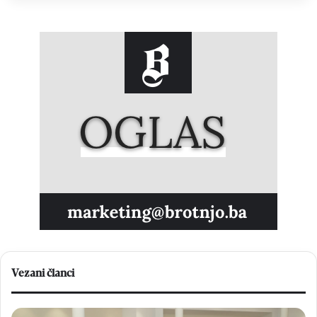
Vezani članci
U
K