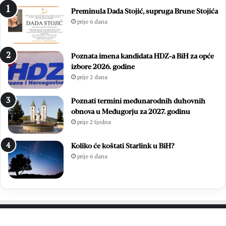
1
i
Preminula Dada Stojić, supruga Brune Stojića
8
ć
prije 6 dana
.
i
D
i
a
z
Poznata imena kandidata HDZ-a BiH za opće
n
b
izbore 2026. godine
B
o
prije 2 dana
l
r
i
i
z
l
Poznati termini međunarodnih duhovnih
a
i
obnova u Međugorju za 2027. godinu
n
f
prije 2 tjedna
a
i
c
n
Koliko će koštati Starlink u BiH?
a
a
prije 6 dana
l
e
M
N
L
M