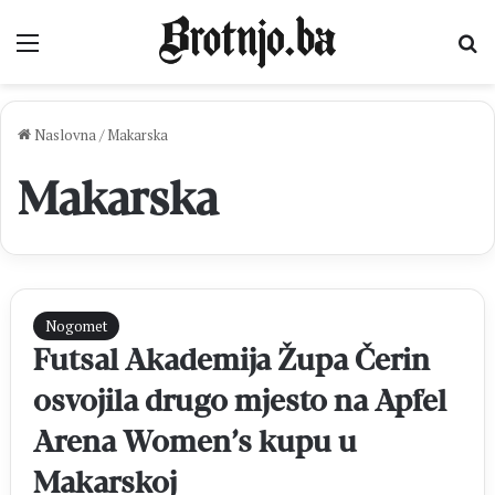
Izbornik
Pr
Naslovna
/
Makarska
Makarska
Nogomet
Futsal Akademija Župa Čerin
osvojila drugo mjesto na Apfel
Arena Women’s kupu u
Makarskoj