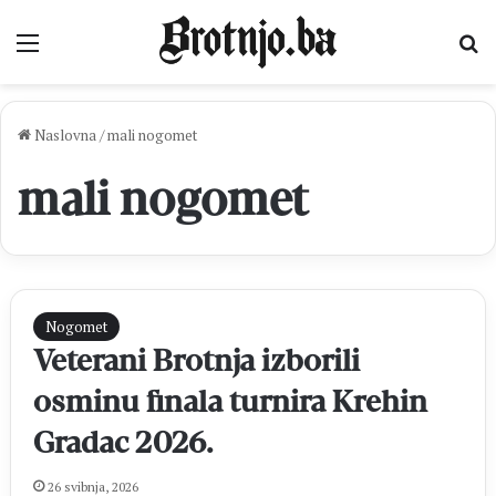
Izbornik
Pr
Naslovna
/
mali nogomet
mali nogomet
Nogomet
Veterani Brotnja izborili
osminu finala turnira Krehin
Gradac 2026.
26 svibnja, 2026