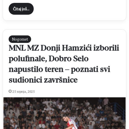
Čitaj još...
Nogomet
MNL MZ Donji Hamzići izborili
polufinale, Dobro Selo
napustilo teren – poznati svi
sudionici završnice
25 srpnja, 2025