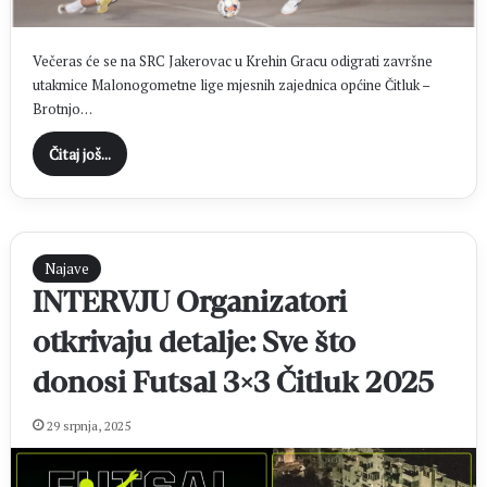
Večeras će se na SRC Jakerovac u Krehin Gracu odigrati završne
utakmice Malonogometne lige mjesnih zajednica općine Čitluk –
Brotnjo…
Čitaj još...
Najave
INTERVJU Organizatori
otkrivaju detalje: Sve što
donosi Futsal 3×3 Čitluk 2025
29 srpnja, 2025