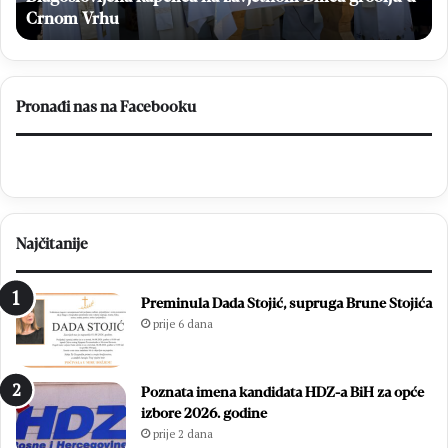
1
Dugandžić uspješne u Čileu
o
7
s
s
v
d
l
v
a
Pronađi nas na Facebooku
i
d
j
a
e
o
p
N
o
e
b
r
Najčitanije
j
e
e
t
d
v
Preminula Dada Stojić, supruga Brune Stojića
e
u
prije 6 dana
:
i
E
n
m
a
Poznata imena kandidata HDZ-a BiH za opće
i
s
izbore 2026. godine
l
t
prije 2 dana
i
a