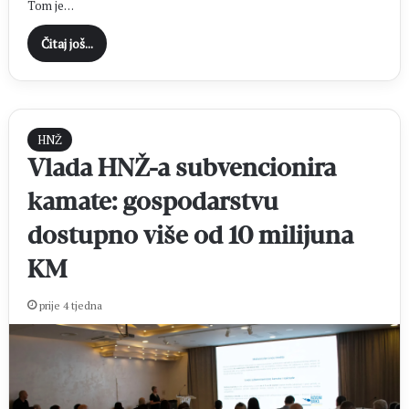
Tom je…
Čitaj još...
HNŽ
Vlada HNŽ-a subvencionira
kamate: gospodarstvu
dostupno više od 10 milijuna
KM
prije 4 tjedna