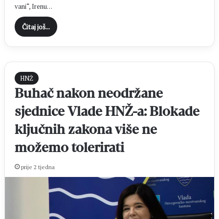
vani“, Irenu…
Čitaj još...
HNŽ
Buhač nakon neodržane
sjednice Vlade HNŽ-a: Blokade
ključnih zakona više ne
možemo tolerirati
prije 2 tjedna