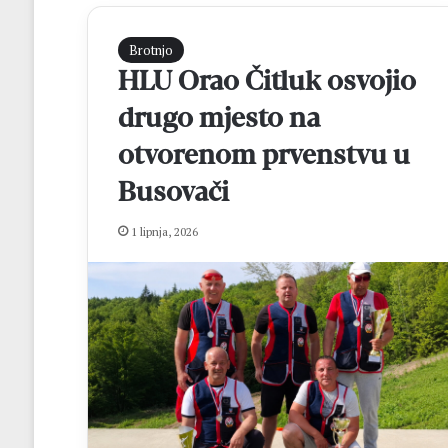
Brotnjo
HLU Orao Čitluk osvojio
drugo mjesto na
otvorenom prvenstvu u
Busovači
F
1 lipnja, 2026
r
a
Z
v
o
prije 20 sati
n
Fra Zvonimir Pav
i
završnu misu 37.
m
Križevcu
i
r