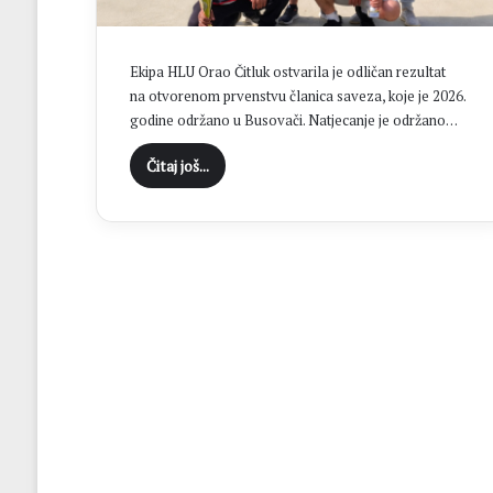
P
a
v
Ekipa HLU Orao Čitluk ostvarila je odličan rezultat
i
na otvorenom prvenstvu članica saveza, koje je 2026.
č
godine održano u Busovači. Natjecanje je održano…
i
ć
Čitaj još...
p
r
e
d
s
l
a
v
i
o
z
a
v
r