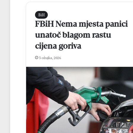
BiH
FBiH Nema mjesta panici
unatoč blagom rastu
cijena goriva
3 ožujka, 2026
M
a
t
e
j
R
prije 17 sati
o
Matej Rozić: “Cil
z
osvajanje lige i 
i
FBiH
ć
: