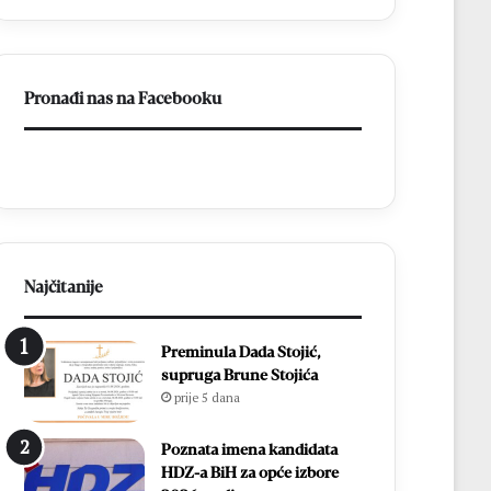
t
e
a
s
k
t
u
u
Pronađi nas na Facebooku
M
d
N
e
K
s
B
e
r
c
o
i
t
t
n
i
j
s
Najčitanije
o
u
:
ć
Preminula Dada Stojić,
Z
a
supruga Brune Stojića
v
m
prije 5 dana
o
l
n
a
i
d
Poznata imena kandidata
m
i
HDZ-a BiH za opće izbore