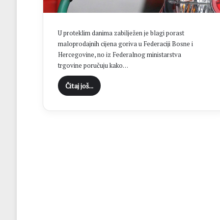
“
C
i
U proteklim danima zabilježen je blagi porast
l
maloprodajnih cijena goriva u Federaciji Bosne i
j
Hercegovine, no iz Federalnog ministarstva
B
trgovine poručuju kako…
r
o
Čitaj još...
t
n
j
a
j
e
o
s
v
a
j
a
n