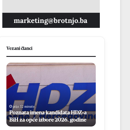
Vezani članci
P
V
o
e
z
č
n
e
a
r
t
a
a
s
prije 52 minute
prije 2 sata
i
p
Poznata imena kandidata HDZ-a
Večeras polu
m
o
BiH za opće izbore 2026. godine
Čitluk – Bro
e
l
n
u