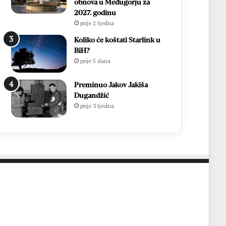
p
u
obnova u Međugorju za
ć
k
2027. godinu
e
–
prije 2 tjedna
i
B
Koliko će koštati Starlink u
z
r
BiH?
b
o
prije 5 dana
o
t
r
n
e
Preminuo Jakov Jakiša
j
2
Dugandžić
o
0
prije 3 tjedna
2
2
0
6
2
.
6
g
.
o
d
i
n
e