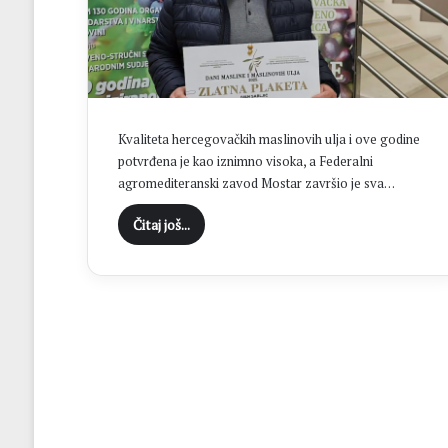
j
u
b
i
c
e
D
Kvaliteta hercegovačkih maslinovih ulja i ove godine
u
potvrđena je kao iznimno visoka, a Federalni
g
agromediteranski zavod Mostar završio je sva…
a
n
Čitaj još...
d
ž
i
ć
:
H
r
v
a
t