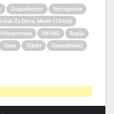
a
Gospodarstvo
Hercegovina
Kutak Za Djecu, Mlade I Obitelj
Poljoprivreda
PROMO
Regija
Tenis
Vijesti
Zanimljivosti