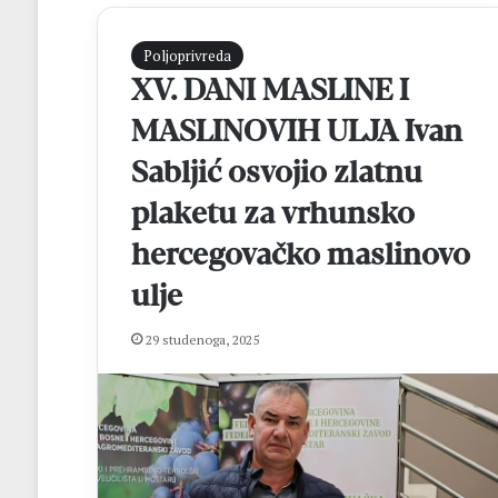
Poljoprivreda
XV. DANI MASLINE I
MASLINOVIH ULJA Ivan
Sabljić osvojio zlatnu
plaketu za vrhunsko
hercegovačko maslinovo
S
j
ulje
a
j
29 studenoga, 2025
a
n
prije 4 sata
d
Sjajan debi Ljub
e
Hrvatska nakon 
b
Brazil
i
L