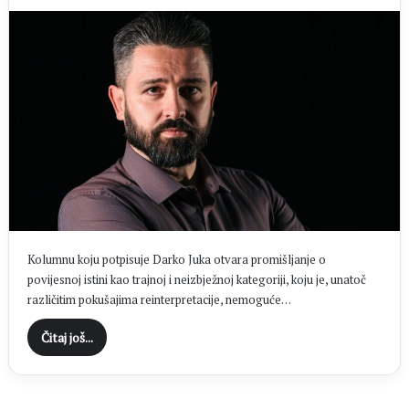
Kolumnu koju potpisuje Darko Juka otvara promišljanje o
povijesnoj istini kao trajnoj i neizbježnoj kategoriji, koju je, unatoč
različitim pokušajima reinterpretacije, nemoguće…
Čitaj još...