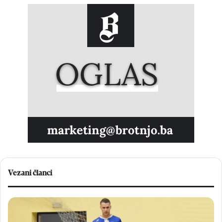
Vezani članci
V
N
e
a