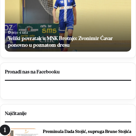
l
3
i
7
k
.
i
M
p
l
o
a
prije 4 sata
Veliki povratak u MNK Brotnjo: Zvonimir Ćavar
v
d
r
ponovno u poznatom dresu
i
a
f
t
e
a
s
k
t
Pronađi nas na Facebooku
u
u
M
d
N
e
K
s
B
e
r
c
Najčitanije
o
i
t
t
n
i
Preminula Dada Stojić, supruga Brune Stojića
j
s