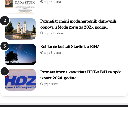
prije 4 dana
o
u
:
ć
Z
a
Poznati termini međunarodnih duhovnih
v
m
obnova u Međugorju za 2027. godinu
o
l
prije 2 tjedna
n
a
i
d
m
i
Koliko će koštati Starlink u BiH?
i
h
prije 5 dana
r
,
Ć
v
a
i
Poznata imena kandidata HDZ-a BiH za opće
v
š
izbore 2026. godine
a
e
prije 8 sati
r
o
p
d
o
7
n
0
o
0
v
s
PROČITAJTE JOŠ…
n
v