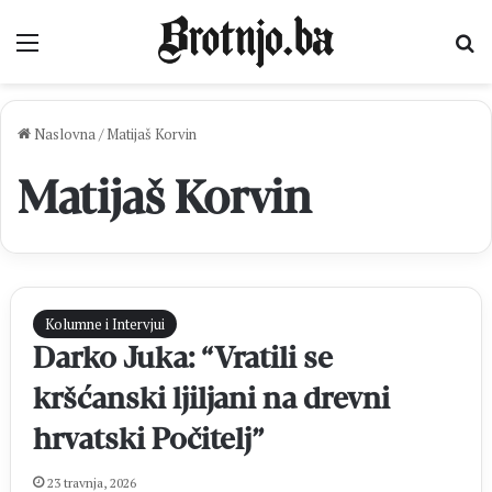
Izbornik
Pr
Naslovna
/
Matijaš Korvin
Matijaš Korvin
Kolumne i Intervjui
Darko Juka: “Vratili se
kršćanski ljiljani na drevni
hrvatski Počitelj”
23 travnja, 2026