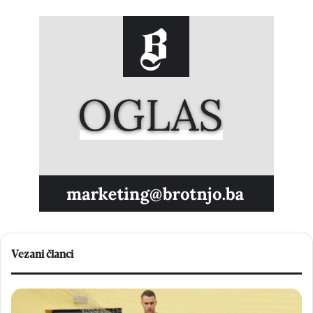
Vezani članci
V
N
e
a