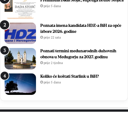
Preminula Dada Stojić, supruga Brune Stojića
j
s
prije 5 dana
o
u
:
ć
Z
a
Poznata imena kandidata HDZ-a BiH za opće
v
m
izbore 2026. godine
o
l
prije 22 sata
n
a
i
d
m
i
Poznati termini međunarodnih duhovnih
i
h
obnova u Međugorju za 2027. godinu
r
,
prije 2 tjedna
Ć
v
a
i
Koliko će koštati Starlink u BiH?
v
š
prije 5 dana
a
e
r
o
p
d
o
7
n
0
o
0
v
s