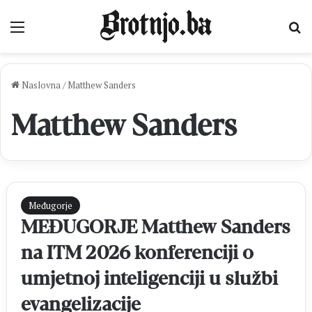
Izbornik
Pr
Naslovna
/
Matthew Sanders
Matthew Sanders
Međugorje
MEĐUGORJE Matthew Sanders
na ITM 2026 konferenciji o
umjetnoj inteligenciji u službi
evangelizacije