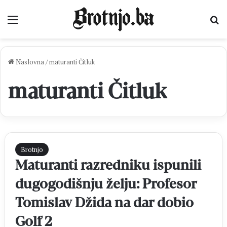
Izbornik
Pr
Naslovna
/
maturanti Čitluk
maturanti Čitluk
Brotnjo
Maturanti razredniku ispunili
dugogodišnju želju: Profesor
Tomislav Džida na dar dobio
Golf 2