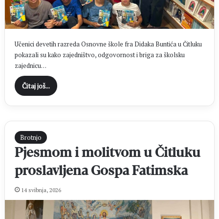
Učenici devetih razreda Osnovne škole fra Didaka Buntića u Čitluku
pokazali su kako zajedništvo, odgovornost i briga za školsku
zajednicu…
Čitaj još...
Brotnjo
Pjesmom i molitvom u Čitluku
proslavljena Gospa Fatimska
14 svibnja, 2026