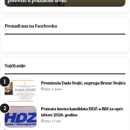
r
ponovno u poznatom dresu
i
a
f
t
e
a
s
k
t
Pronađi nas na Facebooku
u
u
M
d
N
e
K
s
B
e
r
c
Najčitanije
o
i
t
t
n
i
Preminula Dada Stojić, supruga Brune Stojića
j
s
prije 4 dana
o
u
:
ć
Z
a
Poznata imena kandidata HDZ-a BiH za opće
v
m
izbore 2026. godine
o
l
prije 13 sati
n
a
i
d