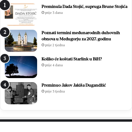
s
m
Preminula Dada Stojić, supruga Brune Stojića
l
i
prije 3 dana
a
z
v
b
i
o
Poznati termini međunarodnih duhovnih
o
r
obnova u Međugorju za 2027. godinu
z
i
prije 2 tjedna
a
m
v
a
r
2
Koliko će koštati Starlink u BiH?
š
0
prije 4 dana
n
2
u
6
m
.
Preminuo Jakov Jakiša Dugandžić
i
:
prije 3 tjedna
s
O
u
t
3
i
7
s
.
a
M
k