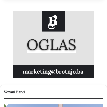
Vezani članci
F
O