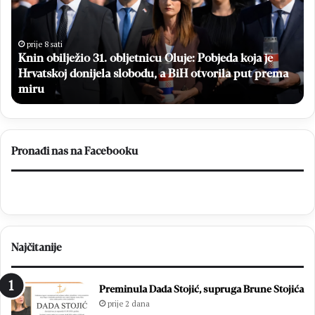
n
p
o
l
b
a
i
t
prije 8 sati
Knin obilježio 31. obljetnicu Oluje: Pobjeda koja je
l
n
Hrvatskoj donijela slobodu, a BiH otvorila put prema
j
i
e
miru
m
ž
a
i
m
o
o
3
g
Pronađi nas na Facebooku
1
r
.
a
o
f
b
s
l
k
j
i
Najčitanije
e
p
t
r
n
e
Preminula Dada Stojić, supruga Brune Stojića
i
g
prije 2 dana
c
l