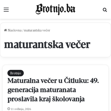
Izbornik
Pr
Naslovna
/
maturantska večer
maturantska večer
Brotnjo
Maturalna večer u Čitluku: 49.
generacija maturanata
proslavila kraj školovanja
11 svibnja, 2026