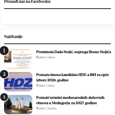
o
D
Pronađi nas na Facebooku
s
o
l
n
a
j
v
i
l
H
j
a
Najčitanije
e
m
n
z
1
i
Preminula Dada Stojić, supruga Brune Stojića
8
ć
prije 6 dana
.
i
D
i
a
z
Poznata imena kandidata HDZ-a BiH za opće
n
b
izbore 2026. godine
B
o
prije 2 dana
l
r
i
i
z
l
Poznati termini međunarodnih duhovnih
a
i
obnova u Međugorju za 2027. godinu
n
f
prije 2 tjedna
a
i