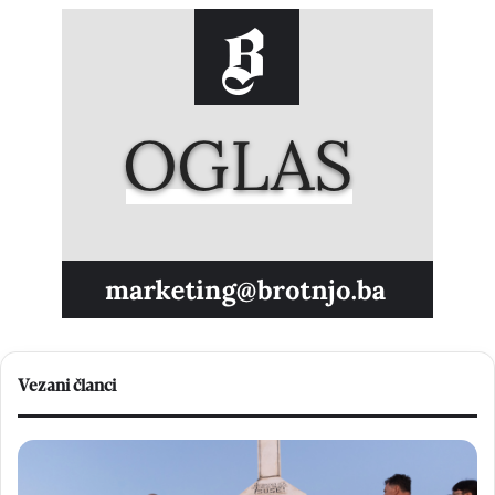
Vezani članci
F
O
r
v