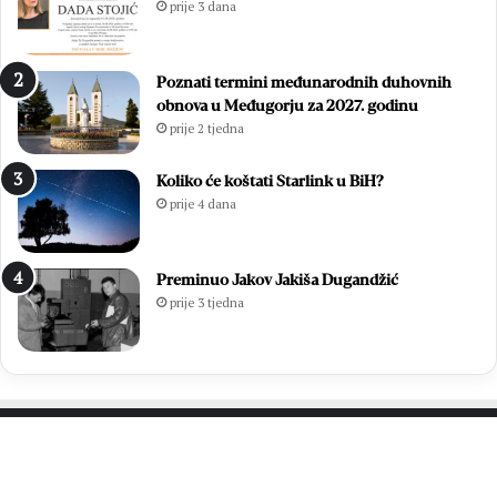
prije 3 dana
a
z
v
b
i
o
Poznati termini međunarodnih duhovnih
o
r
obnova u Međugorju za 2027. godinu
z
i
prije 2 tjedna
a
m
v
a
r
2
Koliko će koštati Starlink u BiH?
š
0
prije 4 dana
n
2
u
6
m
.
Preminuo Jakov Jakiša Dugandžić
i
:
prije 3 tjedna
s
O
u
t
3
i
7
s
.
a
M
k
l
p
PROČITAJTE JOŠ…
a
r