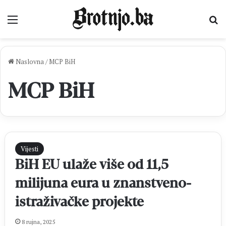
Izbornik
Pr
Naslovna
/
MCP BiH
MCP BiH
Vijesti
BiH EU ulaže više od 11,5
milijuna eura u znanstveno-
istraživačke projekte
8 rujna, 2025