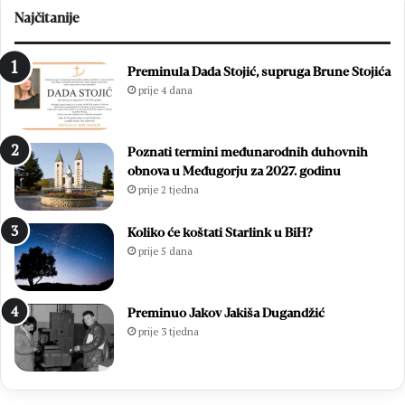
l
t
Najčitanije
a
a
z
H
a
D
Preminula Dada Stojić, supruga Brune Stojića
e
Z
prije 4 dana
l
-
e
a
k
B
Poznati termini međunarodnih duhovnih
t
i
obnova u Međugorju za 2027. godinu
r
H
prije 2 tjedna
o
z
n
a
i
o
Koliko će koštati Starlink u BiH?
č
p
prije 5 dana
k
ć
i
e
n
i
Preminuo Jakov Jakiša Dugandžić
o
z
prije 3 tjedna
v
b
a
o
c
r
:
e