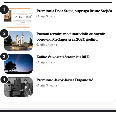
d
i
s
m
Preminula Dada Stojić, supruga Brune Stojića
l
i
prije 3 dana
a
z
v
b
i
o
Poznati termini međunarodnih duhovnih
o
r
obnova u Međugorju za 2027. godinu
z
i
prije 2 tjedna
a
m
v
a
r
2
Koliko će koštati Starlink u BiH?
š
0
prije 4 dana
n
2
u
6
m
.
Preminuo Jakov Jakiša Dugandžić
i
:
prije 3 tjedna
s
O
u
t
3
i
7
s
.
a