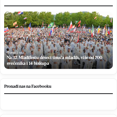
N
B
a
L
3
A
7
Ž
.
E
M
n
l
o
a
l
prije 2 sata
Na 37. Mladifestu deseci tisuća mladih, više od 700
d
o
i
svećenika i 14 biskupa
g
f
y
e
:
s
U
t
t
Pronađi nas na Facebooku
u
i
d
j
e
e
s
k
e
u