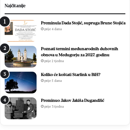
c
p
Najčitanije
i
r
t
i
i
j
Preminula Dada Stojić, supruga Brune Stojića
s
a
prije 4 dana
u
v
ć
e
a
z
Poznati termini međunarodnih duhovnih
m
a
obnova u Međugorju za 2027. godinu
l
t
prije 2 tjedna
a
e
d
č
i
a
Koliko će koštati Starlink u BiH?
h
j
prije 5 dana
,
s
v
o
i
m
Preminuo Jakov Jakiša Dugandžić
š
m
prije 3 tjedna
e
e
o
l
d
i
7
e