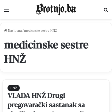
Izbornik
Pr
Naslovna
/
medicinske sestre HNŽ
medicinske sestre
HNŽ
HNŽ
VLADA HNŽ Drugi
pregovarački sastanak sa