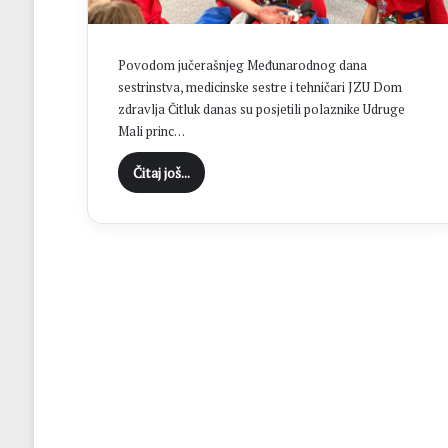
a
đ
e
Povodom jučerašnjeg Međunarodnog dana
v
sestrinstva, medicinske sestre i tehničari JZU Dom
i
zdravlja Čitluk danas su posjetili polaznike Udruge
n
Mali princ…
s
k
Čitaj još...
o
g
š
k
o
l
s
k
o
g
c
e
n