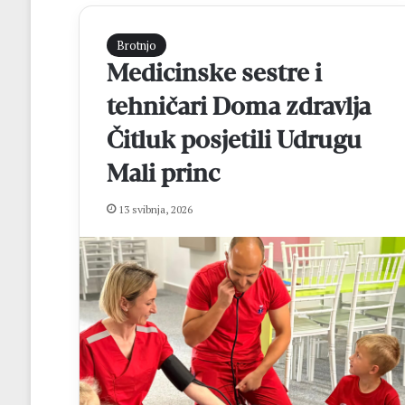
Brotnjo
Medicinske sestre i
tehničari Doma zdravlja
Čitluk posjetili Udrugu
Mali princ
G
13 svibnja, 2026
e
o
d
e
t
prije 1 dan
i
Geodeti iz Građ
i
centra Mostar ob
z
mature
G
r