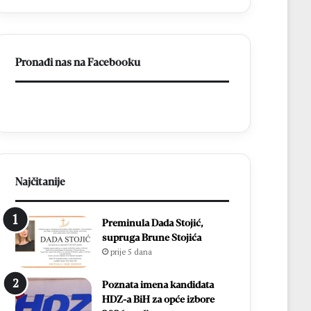
t
e
a
s
k
t
u
u
Pronađi nas na Facebooku
M
d
N
e
K
s
B
e
r
c
o
i
t
t
n
i
j
s
Najčitanije
o
u
:
ć
Preminula Dada Stojić,
Z
a
supruga Brune Stojića
v
m
prije 5 dana
o
l
n
a
i
d
Poznata imena kandidata
m
i
HDZ-a BiH za opće izbore