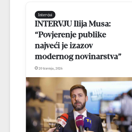
Intervjui
INTERVJU Ilija Musa:
“Povjerenje publike
najveći je izazov
modernog novinarstva”
M
20 travnja, 2026
a
t
e
j
R
prije 19 sati
o
Matej Rozić: “Cil
z
osvajanje lige i 
i
FBiH
ć
: