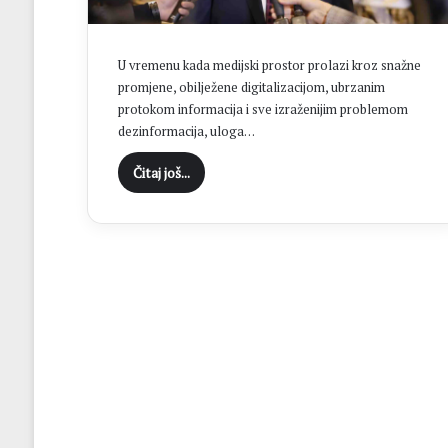
“
C
i
U vremenu kada medijski prostor prolazi kroz snažne
l
promjene, obilježene digitalizacijom, ubrzanim
j
protokom informacija i sve izraženijim problemom
B
dezinformacija, uloga…
r
o
Čitaj još...
t
n
j
a
j
e
o
s
v
a
j
a
n